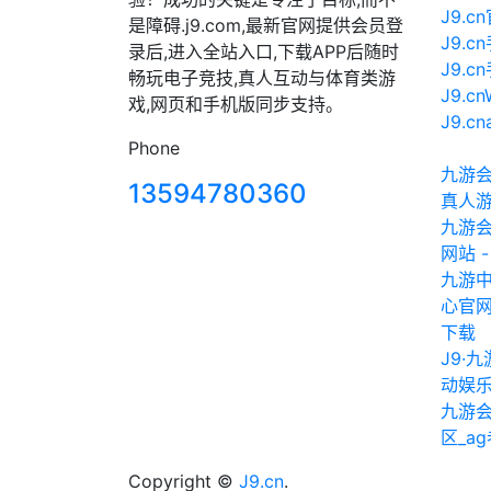
J9.
是障碍.j9.com,最新官网提供会员登
J9.
录后,进入全站入口,下载APP后随时
J9.
畅玩电子竞技,真人互动与体育类游
J9.c
戏,网页和手机版同步支持。
J9.c
Phone
九游会
13594780360
真人
九游会(
网站 
九游中
心官网
下载
J9·
动娱
九游
区_a
Copyright ©
J9.cn
.