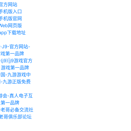
cn官方网站
cn手机版入口
cn手机版官网
nWeb网页版
napp下载地址
·J9-官方网站-
游戏第一品牌
j9)|j9游戏官方
- 游戏第一品牌
国-九游游戏中
-九游正版免费
九游会-真人电子互
乐第一品牌
会老哥必备交流社
g老哥俱乐部论坛