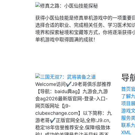
获得小医仙技能是修真单机游戏中的一项重要
选择合适的职业、完成相关任务、学习医术知
境界和探索秘境和宝藏等方式，你将逐渐获得
单机游戏中取得圆满的成就！
导
Welcome访问✔J9老哥俱乐部推荐
首页
【导航：baidu典ag】九游会,九游
了解
会ag2026最新版官网-登录-入口-
项目
网页版网址【j9-
游戏
clubexchange.com】以下简称：九
服务
游老哥✔正版官网全站,全称:J9.cn,
联系九
稳定18年信誉推荐安全.保障!极致体
XML
验！成功的关键是专注于目标,而不