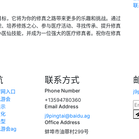
联
目标，它将为你的修真之路带来更多的乐趣和挑战。通过
识、培养修炼之心、参与医疗活动、寻找传承、提升修真
小医仙技能，并成为一位强大的医疗修真者。祝你在修真
航
联系方式
Phone Number
官网入口
j9
九游会
+13594780360
展示
Email Address
文化
j9pingtai@baidu.ag
类型
Office Address
游会ag
蚌埠市油罪村299号