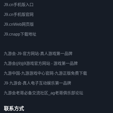
J9.cn手机版入口
J9.cn手机版官网
J9.cnWeb网页版
J9.cnapp下载地址
九游会·J9-官方网站-真人游戏第一品牌
九游会(j9)|j9游戏官方网站 - 游戏第一品牌
九游中国-九游游戏中心官网-九游正版免费下载
J9·九游会-真人电子互动娱乐第一品牌
九游会老哥必备交流社区_ag老哥俱乐部论坛
联系方式