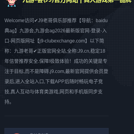
Welcome访问✔J9老哥俱乐部推荐【导航：baidu
典ag】九游会,九游会ag2026最新版官网-登录-入
口-网页版网址【j9-clubexchange.com】以下简
称：九游老哥✔正版官网全站,全称:J9.cn,稳定18
年信誉推荐安全.保障!极致体验！成功的关键是专
注于目标,而不是障碍.j9.com,最新官网提供会员登
录后,进入全站入口,下载APP后随时畅玩电子竞
技,真人互动与体育类游戏,网页和手机版同步支
持。