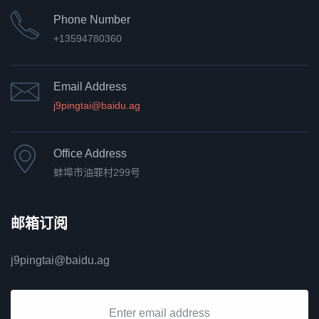
Phone Number
+13594780360
Email Address
j9pingtai@baidu.ag
Office Address
蚌埠市油罪村299号
邮箱订阅
j9pingtai@baidu.ag