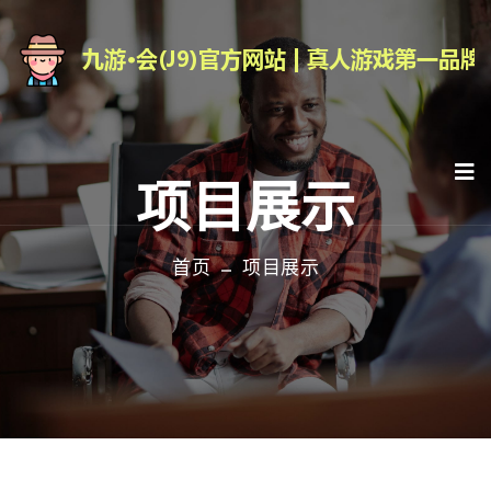
项目展示
首页
项目展示