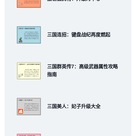
三国连招：键盘战纪再度燃起
三国群英传7：高级武器属性攻略
指南
三国美人：妃子升级大全